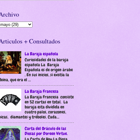
Archivo
Articulos + Consultados
La Baraja española
Curiosidades de la baraja
española La Baraja
Española es de origen árabe
. En sus inicios, sí existía la
Reina, que era el ...
La Baraja Francesa
La Baraja Francesa consiste
en 52 cartas en total. La
baraja esta dividida en
cuatro palos, corazones,
picas, diamantes y tréboles. Cada...
Carta del Oráculo de las
Diosas por Doreen Virtue.
La Carta de Hoy La Diosa