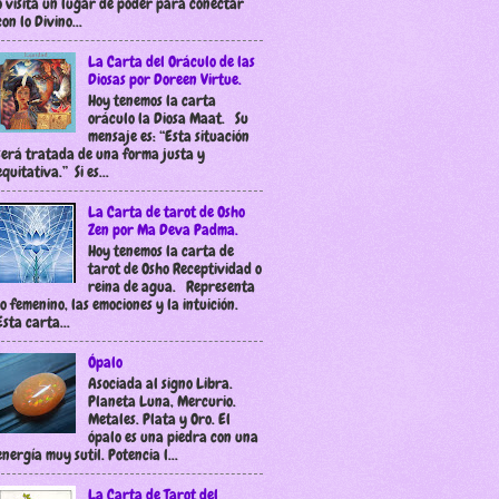
o visita un lugar de poder para conectar
con lo Divino...
La Carta del Oráculo de las
Diosas por Doreen Virtue.
Hoy tenemos la carta
oráculo la Diosa Maat. Su
mensaje es: “Esta situación
será tratada de una forma justa y
equitativa.” Si es...
La Carta de tarot de Osho
Zen por Ma Deva Padma.
Hoy tenemos la carta de
tarot de Osho Receptividad o
reina de agua. Representa
lo femenino, las emociones y la intuición.
Esta carta...
Ópalo
Asociada al signo Libra.
Planeta Luna, Mercurio.
Metales. Plata y Oro. El
ópalo es una piedra con una
energía muy sutil. Potencia l...
La Carta de Tarot del