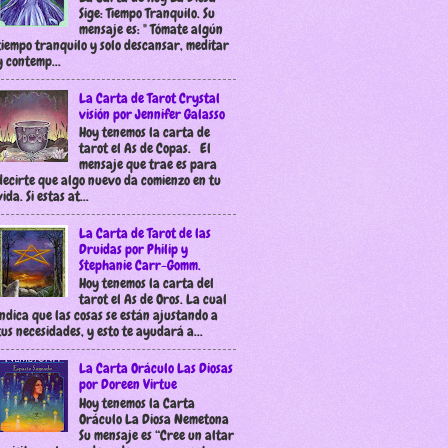
Sige: Tiempo Tranquilo. Su
mensaje es: " Tómate algún
tiempo tranquilo y solo descansar, meditar
y contemp...
La Carta de Tarot Crystal
visión por Jennifer Galasso
Hoy tenemos la carta de
tarot el As de Copas. El
mensaje que trae es para
decirte que algo nuevo da comienzo en tu
vida. Si estas at...
La Carta de Tarot de las
Druidas por Philip y
Stephanie Carr-Gomm.
Hoy tenemos la carta del
tarot el As de Oros. La cual
indica que las cosas se están ajustando a
tus necesidades, y esto te ayudará a...
La Carta Oráculo Las Diosas
por Doreen Virtue
Hoy tenemos la Carta
Oráculo La Diosa Nemetona
Su mensaje es “Cree un altar