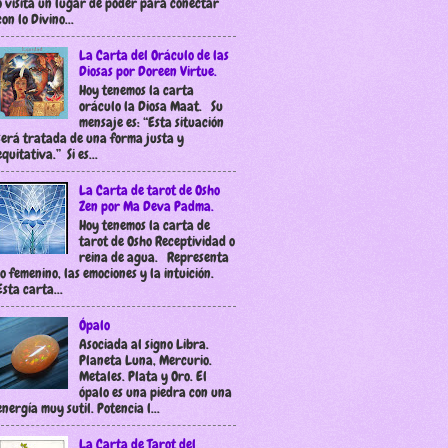
o visita un lugar de poder para conectar
con lo Divino...
La Carta del Oráculo de las
Diosas por Doreen Virtue.
Hoy tenemos la carta
oráculo la Diosa Maat. Su
mensaje es: “Esta situación
será tratada de una forma justa y
equitativa.” Si es...
La Carta de tarot de Osho
Zen por Ma Deva Padma.
Hoy tenemos la carta de
tarot de Osho Receptividad o
reina de agua. Representa
lo femenino, las emociones y la intuición.
Esta carta...
Ópalo
Asociada al signo Libra.
Planeta Luna, Mercurio.
Metales. Plata y Oro. El
ópalo es una piedra con una
energía muy sutil. Potencia l...
La Carta de Tarot del