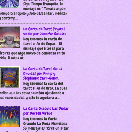
Sige: Tiempo Tranquilo. Su
mensaje es: " Tómate algún
tiempo tranquilo y solo descansar, meditar
y contemp...
La Carta de Tarot Crystal
visión por Jennifer Galasso
Hoy tenemos la carta de
tarot el As de Copas. El
mensaje que trae es para
decirte que algo nuevo da comienzo en tu
vida. Si estas at...
La Carta de Tarot de las
Druidas por Philip y
Stephanie Carr-Gomm.
Hoy tenemos la carta del
tarot el As de Oros. La cual
indica que las cosas se están ajustando a
tus necesidades, y esto te ayudará a...
La Carta Oráculo Las Diosas
por Doreen Virtue
Hoy tenemos la Carta
Oráculo La Diosa Nemetona
Su mensaje es “Cree un altar