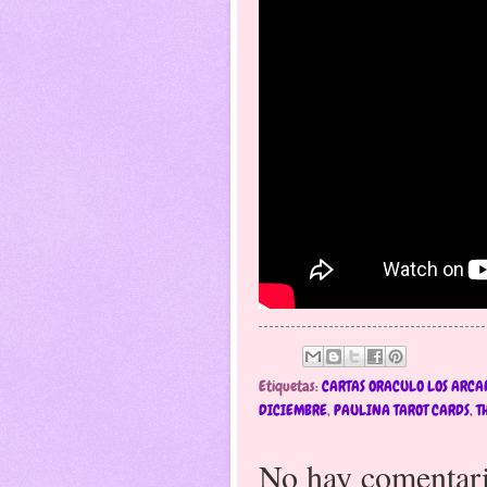
Etiquetas:
CARTAS ORACULO LOS ARCA
DICIEMBRE
,
PAULINA TAROT CARDS
,
T
No hay comentari