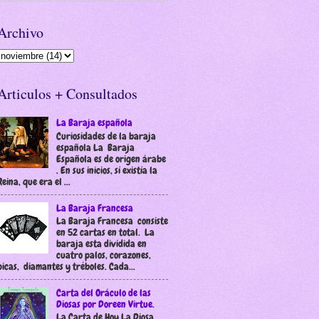
Archivo
Articulos + Consultados
La Baraja española
Curiosidades de la baraja
española La Baraja
Española es de origen árabe
. En sus inicios, sí existía la
Reina, que era el ...
La Baraja Francesa
La Baraja Francesa consiste
en 52 cartas en total. La
baraja esta dividida en
cuatro palos, corazones,
picas, diamantes y tréboles. Cada...
Carta del Oráculo de las
Diosas por Doreen Virtue.
La Carta de Hoy La Diosa