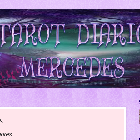
s
nores