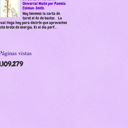
Universal Waite por Pamela
Colman-Smith.
Hoy tenemos la carta de
tarot el As de bastos. La
cual llega hoy para decirte que aproveches
este brote de energía. Es el día perf...
Páginas vistas
1,109,279