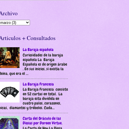
Archivo
Articulos + Consultados
La Baraja española
Curiosidades de la baraja
española La Baraja
Española es de origen árabe
. En sus inicios, sí existía la
Reina, que era el ...
La Baraja Francesa
La Baraja Francesa consiste
en 52 cartas en total. La
baraja esta dividida en
cuatro palos, corazones,
picas, diamantes y tréboles. Cada...
Carta del Oráculo de las
Diosas por Doreen Virtue.
La Carta de Hoy La Diosa