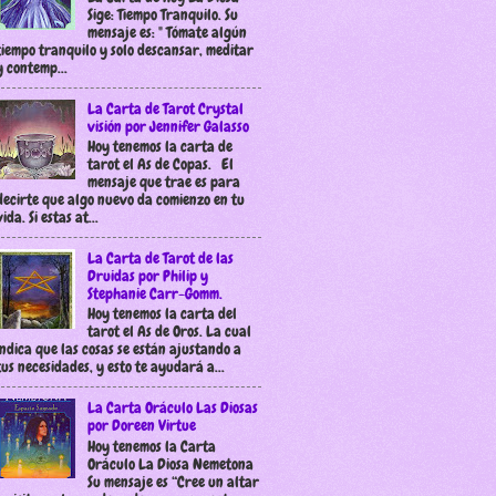
Sige: Tiempo Tranquilo. Su
mensaje es: " Tómate algún
tiempo tranquilo y solo descansar, meditar
y contemp...
La Carta de Tarot Crystal
visión por Jennifer Galasso
Hoy tenemos la carta de
tarot el As de Copas. El
mensaje que trae es para
decirte que algo nuevo da comienzo en tu
vida. Si estas at...
La Carta de Tarot de las
Druidas por Philip y
Stephanie Carr-Gomm.
Hoy tenemos la carta del
tarot el As de Oros. La cual
indica que las cosas se están ajustando a
tus necesidades, y esto te ayudará a...
La Carta Oráculo Las Diosas
por Doreen Virtue
Hoy tenemos la Carta
Oráculo La Diosa Nemetona
Su mensaje es “Cree un altar