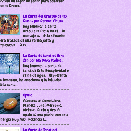
o visita un lugar de poder para conectar
con lo Divino...
La Carta del Oráculo de las
Diosas por Doreen Virtue.
Hoy tenemos la carta
oráculo la Diosa Maat. Su
mensaje es: “Esta situación
será tratada de una forma justa y
equitativa.” Si es...
La Carta de tarot de Osho
Zen por Ma Deva Padma.
Hoy tenemos la carta de
tarot de Osho Receptividad o
reina de agua. Representa
lo femenino, las emociones y la intuición.
Esta carta...
Ópalo
Asociada al signo Libra.
Planeta Luna, Mercurio.
Metales. Plata y Oro. El
ópalo es una piedra con una
energía muy sutil. Potencia l...
La Carta de Tarot del