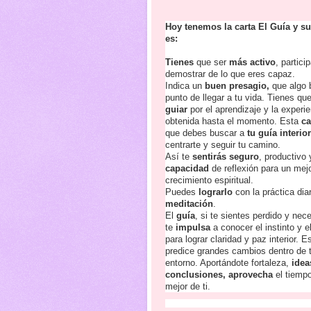
Hoy tenemos la carta El Guía y s
es:
Tienes
que ser
más activo
, partici
demostrar de lo que eres capaz.
Indica un
buen presagio,
que algo 
punto de llegar a tu vida. Tienes que
guiar
por el aprendizaje y la
experie
obtenida hasta el momento. Esta
ca
que debes buscar a
tu guía interio
centrarte y seguir tu camino.
Así te
sentirás seguro
, productivo
capacidad
de reflexión para un mej
crecimiento espiritual.
Puedes
lograrlo
con la práctica diar
meditación
.
El
guía
, si te sientes perdido y nec
te
impulsa
a conocer el instinto y e
para lograr clarid
ad y paz interior. E
predice grandes cambios dentro de t
entorno. Aportándote fortaleza,
idea
conclusiones,
aprovecha
el tiemp
mejor de ti.