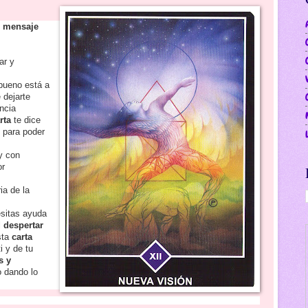
u mensaje
par y
bueno está a
 dejarte
ncia
rta
te dice
r
para poder
 y con
or
ia de la
esitas ayuda
l
despertar
sta
carta
i y de tu
s y
o dando lo