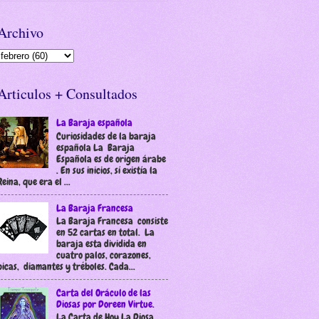
Archivo
Articulos + Consultados
La Baraja española
Curiosidades de la baraja
española La Baraja
Española es de origen árabe
. En sus inicios, sí existía la
Reina, que era el ...
La Baraja Francesa
La Baraja Francesa consiste
en 52 cartas en total. La
baraja esta dividida en
cuatro palos, corazones,
picas, diamantes y tréboles. Cada...
Carta del Oráculo de las
Diosas por Doreen Virtue.
La Carta de Hoy La Diosa