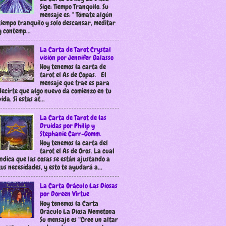
Sige: Tiempo Tranquilo. Su
mensaje es: " Tómate algún
tiempo tranquilo y solo descansar, meditar
y contemp...
La Carta de Tarot Crystal
visión por Jennifer Galasso
Hoy tenemos la carta de
tarot el As de Copas. El
mensaje que trae es para
decirte que algo nuevo da comienzo en tu
vida. Si estas at...
La Carta de Tarot de las
Druidas por Philip y
Stephanie Carr-Gomm.
Hoy tenemos la carta del
tarot el As de Oros. La cual
indica que las cosas se están ajustando a
tus necesidades, y esto te ayudará a...
La Carta Oráculo Las Diosas
por Doreen Virtue
Hoy tenemos la Carta
Oráculo La Diosa Nemetona
Su mensaje es “Cree un altar