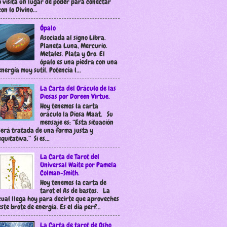
o visita un lugar de poder para conectar
con lo Divino...
Ópalo
Asociada al signo Libra.
Planeta Luna, Mercurio.
Metales. Plata y Oro. El
ópalo es una piedra con una
energía muy sutil. Potencia l...
La Carta del Oráculo de las
Diosas por Doreen Virtue.
Hoy tenemos la carta
oráculo la Diosa Maat. Su
mensaje es: “Esta situación
será tratada de una forma justa y
equitativa.” Si es...
La Carta de Tarot del
Universal Waite por Pamela
Colman-Smith.
Hoy tenemos la carta de
tarot el As de bastos. La
cual llega hoy para decirte que aproveches
este brote de energía. Es el día perf...
La Carta de tarot de Osho