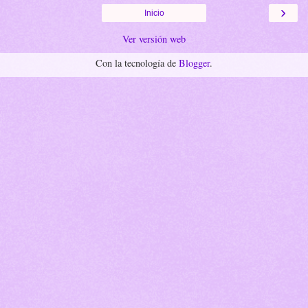
›
Inicio
Ver versión web
Con la tecnología de
Blogger
.